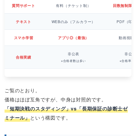
質問サポート
有料（チケット制）
回数無制限
テキスト
WEBのみ（フルカラー）
PDF（印
スマホ学習
アプリ◎（最強）
動画視聴
非公表
非公
合格実績
※合格者数は多い
※合格率は
ご覧のとおり。
価格はほぼ互角ですが、中身は対照的です。
「短期決戦のスタディング」vs「長期保証の診断士ゼ
ミナール」
という構図です。