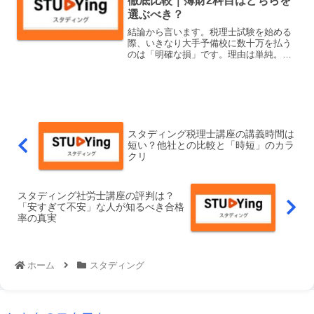
徹底比較｜簿財2科目はどちらを
選ぶべき？
結論から言います。税理士試験を始める
際、いきなり大手予備校に数十万を払う
のは「明確な損」です。理由は単純。最
初は「スタディング」でスタートすべき
だから。大手予備校の豪華な自習室や、
駅前の一等地の教室。あれ、受講料で建
っています。「合格」に不...
スタディング税理士講座の講義時間は
短い？他社との比較と「時短」のカラ
クリ
スタディング社労士講座の評判は？
「安すぎて不安」な人が知るべき合格
率の真実
ホーム
スタディング